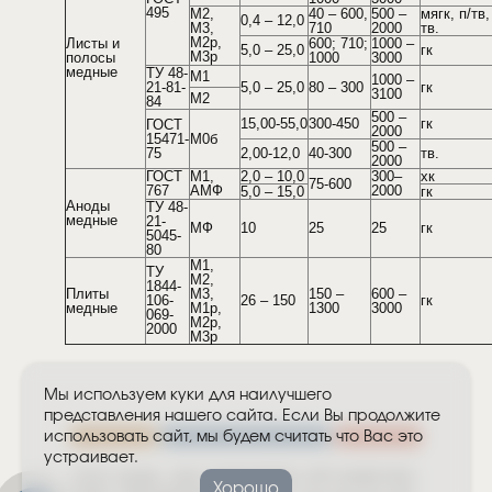
495
М2,
40 – 600,
500 –
мягк, п/тв,
0,4 – 12,0
М3,
710
2000
тв.
М2р,
Листы и
600; 710;
1000 –
5,0 – 25,0
гк
М3р
полосы
1000
3000
медные
ТУ 48-
М1
1000 –
21-81-
5,0 – 25,0
80 – 300
гк
3100
М2
84
500 –
15,00-55,0
300-450
гк
ГОСТ
2000
15471-
М0б
500 –
75
2,00-12,0
40-300
тв.
2000
ГОСТ
М1,
2,0 – 10,0
300–
хк
75-600
767
АМФ
2000
5,0 – 15,0
гк
Аноды
ТУ 48-
медные
21-
МФ
10
25
25
гк
5045-
80
М1,
ТУ
М2,
1844-
Плиты
М3,
150 –
600 –
106-
26 – 150
гк
медные
М1р,
1300
3000
069-
М2р,
2000
М3р
Мы используем куки для наилучшего
представления нашего сайта. Если Вы продолжите
использовать сайт, мы будем считать что Вас это
устраивает.
ООО «КЦМ», ИНН 4345249300, КПП 434501001,
Хорошо