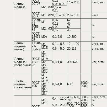
ГОСТ
0,25
14 – 200
мягк, тв .
20707
Ленты
0,06-0,09
медные
М2, М3
0,12 –
0,25
ГОСТ
М1, М2
0,18 – 0,8
20 – 150
мягк.
1018
0,09
62
ТУ 48-
М1
21-
0,12
45
тв.
5055-
0,09
62
М2, М3
84
0,12
45
ГОСТ
15471-
М0б
0,1-2,0
10-300
тв.
75
Ленты
ТУ 48-
0,1 – 0,5
12 – 100
мягк, тв.
М1,
медные
21-
М1Е
0,6 – 5,0
20-115
мягк, тв.
(шины)
854-88
М1,
М1р,
Ленты
ГОСТ
М1ф,
медные
1173-
0,5-1,0
300-670
мяг, п/тв
М2,
кровельные
93
М3,
М2р,
М3р
М1,
М1р,
Листы
М1ф,
ГОСТ
1000-
медные
0,5-1,0
600
мяг, п/тв
М2,
495
2000
кровельные
М3,
М2р,
М3р
40 – 600,
500 –
мягк, п/тв,
0,4 – 12,0
М1,
710
2000
тв.
М1р
600; 710;
1000 –
5,0 – 25,0
гк
ГОСТ
1000
3000