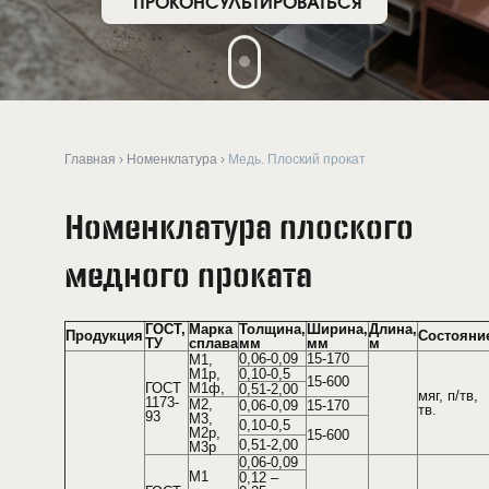
ПРОКОНСУЛЬТИРОВАТЬСЯ
Главная
›
Номенклатура
›
Медь. Плоский прокат
Номенклатура плоского
медного проката
ГОСТ,
Марка
Толщина,
Ширина,
Длина,
Продукция
Состояни
ТУ
сплава
мм
мм
м
0,06-0,09
15-170
М1,
М1р,
0,10-0,5
15-600
ГОСТ
М1ф,
0,51-2,00
мяг, п/тв,
1173-
М2,
0,06-0,09
15-170
тв.
93
М3,
0,10-0,5
М2р,
15-600
0,51-2,00
М3р
0,06-0,09
М1
0,12 –